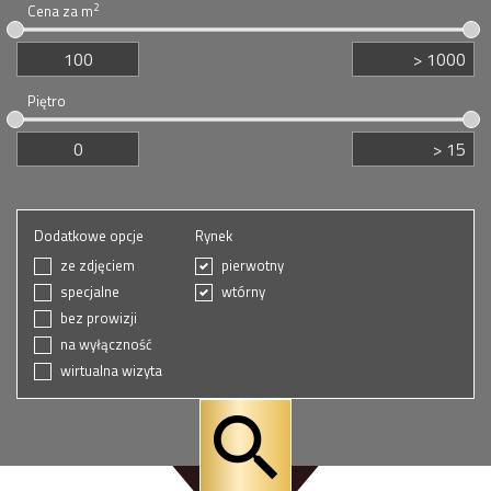
2
Cena za m
Piętro
Dodatkowe opcje
Rynek
ze zdjęciem
pierwotny
specjalne
wtórny
bez prowizji
na wyłączność
wirtualna wizyta