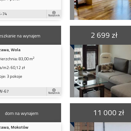
S-74
Notatnik
2 699 zł
eszkanie na wynajem
zawa, Wola
2
ierzchnia:
83,00 m
a/m2:
60,12 zł
oje:
3 pokoje
W-67
Notatnik
11 000 zł
dom na wynajem
zawa, Mokotów