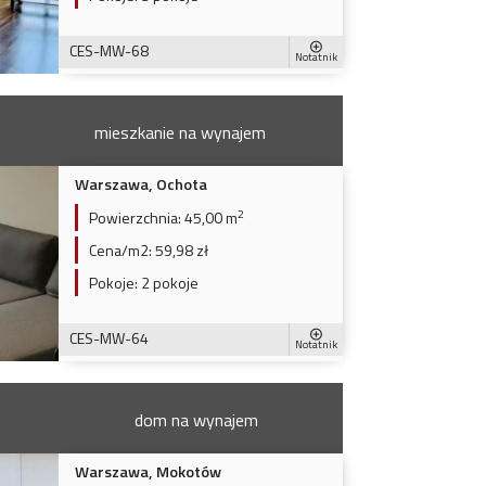
CES-MW-68
Notatnik
mieszkanie na wynajem
Warszawa, Ochota
2
Powierzchnia:
45,00 m
Cena/m2:
59,98 zł
Pokoje:
2 pokoje
CES-MW-64
Notatnik
dom na wynajem
Warszawa, Mokotów