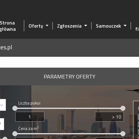
Strona
Oferty
Zgłoszenia
Samouczek
główna
f
es.pl
PARAMETRY OFERTY
Liczba pokoi
2
Cena za m