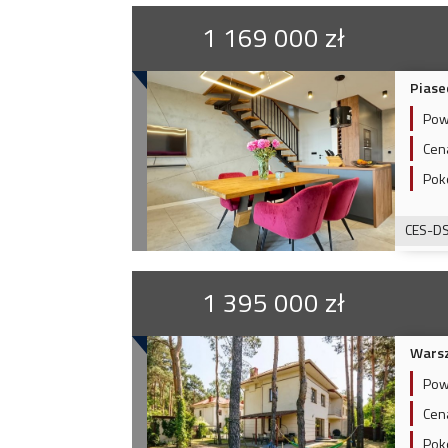
1 169 000 zł
Piase
Pow
Cen
Pok
CES-D
1 395 000 zł
Wars
Pow
Cen
Pok