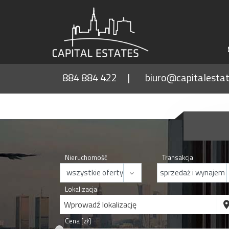
884 884 422
biuro@capitalestat
Nieruchomość
Transakcja
Lokalizacja
Wprowadź lokalizację
Cena [zł]