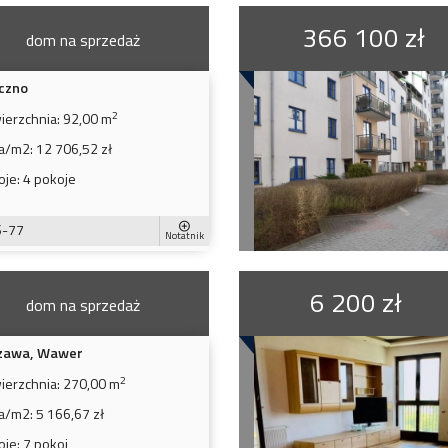
366 100 zł
dom na sprzedaż
czno
2
ierzchnia:
92,00 m
a/m2:
12 706,52 zł
oje:
4 pokoje
S-77
Notatnik
6 200 zł
dom na sprzedaż
zawa, Wawer
2
ierzchnia:
270,00 m
a/m2:
5 166,67 zł
oje:
7 pokoi