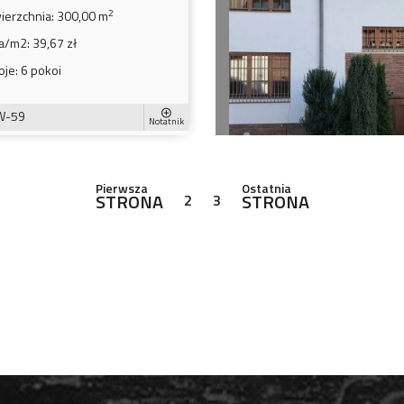
2
ierzchnia:
300,00 m
a/m2:
39,67 zł
oje:
6 pokoi
W-59
Notatnik
Pierwsza
Ostatnia
STRONA
STRONA
2
3