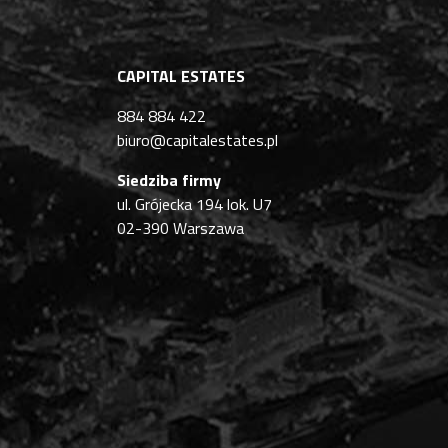
CAPITAL ESTATES
884 884 422
biuro@capitalestates.pl
Siedziba firmy
ul. Grójecka 194 lok. U7
02-390 Warszawa