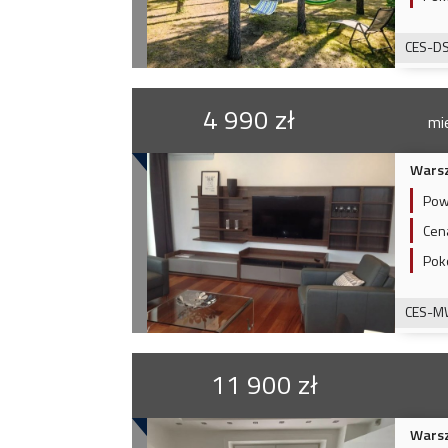
CES-D
4 990 zł
mi
Wars
Pow
Cen
Pok
CES-M
11 900 zł
Wars