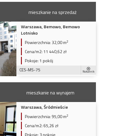
mieszkanie na sprzedaż
Warszawa, Bemowo, Bemowo
Lotnisko
2
Powierzchnia:
32,00 m
Cena/m2:
11 440,62 zł
Pokoje:
1 pokój
CES-MS-75
Notatnik
mieszkanie na wynajem
Warszawa, Śródmieście
2
Powierzchnia:
95,00 m
Cena/m2:
65,26 zł
Pokoje:
3 pokoje