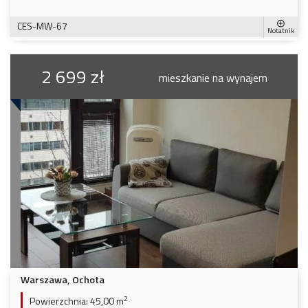
CES-MW-67
Notatnik
2 699 zł
mieszkanie na wynajem
Warszawa, Ochota
2
Powierzchnia:
45,00 m