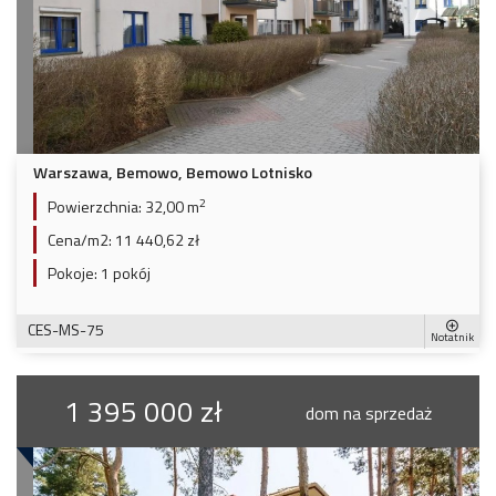
Warszawa, Bemowo, Bemowo Lotnisko
2
Powierzchnia:
32,00 m
Cena/m2:
11 440,62 zł
Pokoje:
1 pokój
CES-MS-75
Notatnik
1 395 000 zł
dom na sprzedaż