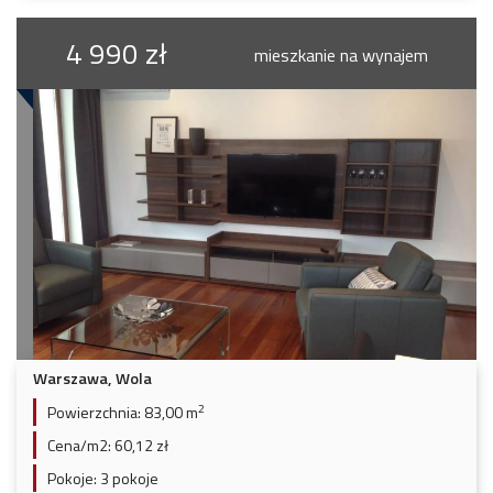
4 990 zł
mieszkanie na wynajem
Warszawa, Wola
2
Powierzchnia:
83,00 m
Cena/m2:
60,12 zł
Pokoje:
3 pokoje