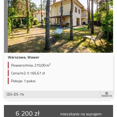
Warszawa, Wawer
2
Powierzchnia:
270,00 m
Cena/m2:
5 166,67 zł
Pokoje:
7 pokoi
CES-DS-74
Notatnik
6 200 zł
mieszkanie na wynajem