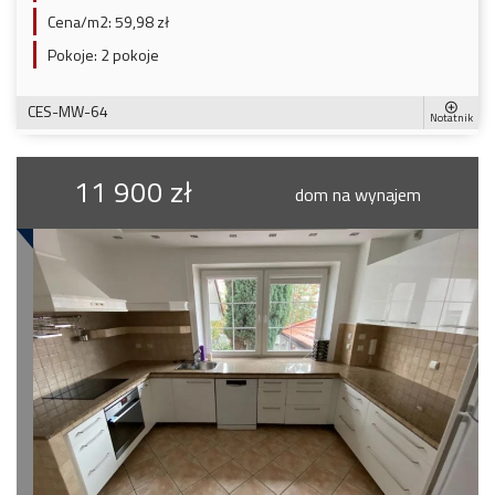
Cena/m2:
59,98 zł
Pokoje:
2 pokoje
CES-MW-64
Notatnik
11 900 zł
dom na wynajem