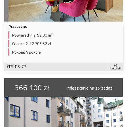
Piaseczno
2
Powierzchnia:
92,00 m
Cena/m2:
12 706,52 zł
Pokoje:
4 pokoje
CES-DS-77
Notatnik
366 100 zł
mieszkanie na sprzedaż