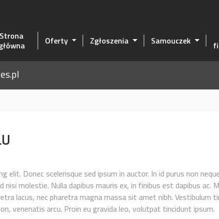
Strona
Oferty
Zgłoszenia
Samouczek
główna
f
es.pl
ŁU
g elit. Donec scelerisque sed ipsum in auctor. In id purus non nequ
nisi molestie. Nulla dapibus mauris ex, in finibus est dapibus ac.
aretra lacus, nec pharetra magna massa sit amet nibh. Vestibulum ti
non, venenatis arcu. Proin eu gravida leo, volutpat tincidunt ipsum.