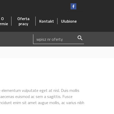
O
Oferta
Kontakt
Ulubione
irmie
pracy
e elementum vulputate eget at nisl. Duis mollis
 Maecenas euismod ac sem a sagittis. Fusce
ncidunt enim sit amet augue mollis, ac varius nibh