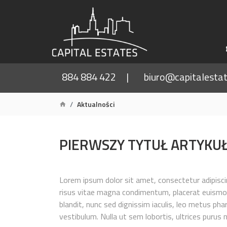
884 884 422
biuro@capitalestat
Aktualności
PIERWSZY TYTUŁ ARTYKU
Lorem ipsum dolor sit amet, consectetur adipiscin
risus vitae magna condimentum, placerat euismod 
blandit, nunc sed dignissim iaculis, leo metus ph
vestibulum. Nulla ut sem lobortis, ultrices purus 